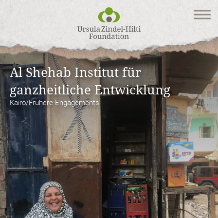
Home
Stiftung
Al Shehab Institut für
Projekte
ganzheitliche Entwicklung
Kairo/Frühere Engagements
Kontakt
DEUTSCH
|
ENGLISH