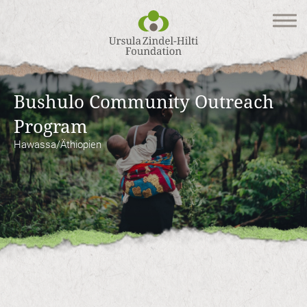
Home
Stiftung
Bushulo Community Outreach
Projekte
Program
Hawassa/Äthiopien
Kontakt
DEUTSCH
|
ENGLISH