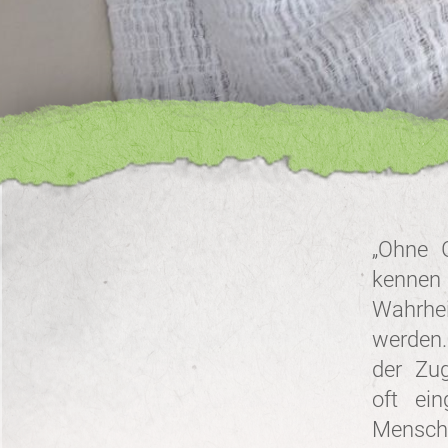
„Ohne G
kennen
Wahrhei
werden.
der Zu
oft ei
Mensche