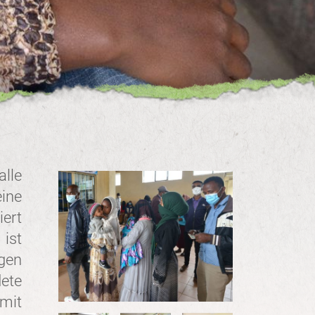
lle
ine
ert
 ist
gen
ete
 mit