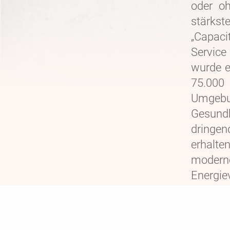
oder oh
stärkst
„Capa
Servic
wurde e
75.000
Umgebu
Gesund
dringe
erhalt
modern
Energi
Wasse
Abfall
umfangr