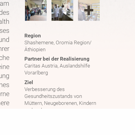
 am
 des
alth
ses
Region
rund
Shashemene, Oromia Region/
rer
Äthiopien
che
Partner bei der Realisierung
ine
Caritas Austria, Auslandshilfe
Vorarlberg
ung
Ziel
nes
Verbesserung des
rne
Gesundheitszustands von
ere
Müttern, Neugeborenen, Kindern
und anderen
des
Gemeindemitgliedern.
wie
Unterstützungszeitraum
2023 - 2028