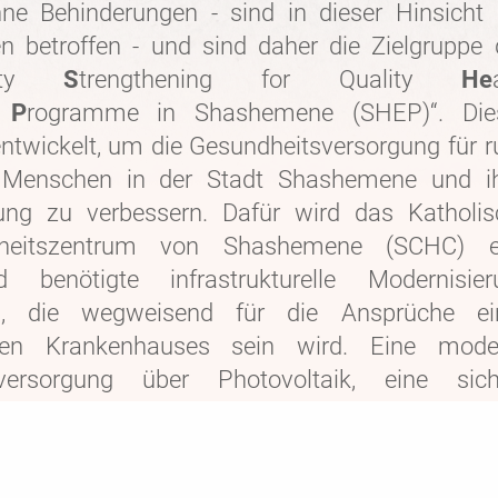
ne Behinderungen - sind in dieser Hinsicht
en betroffen - und sind daher die Zielgruppe
city
S
trengthening for Quality
He
e
P
rogramme in Shashemene (SHEP)“. Die
ntwickelt, um die Gesundheitsversorgung für 
 Menschen in der Stadt Shashemene und ih
ng zu verbessern. Dafür wird das Katholis
heitszentrum von Shashemene (SCHC) e
nd benötigte infrastrukturelle Modernisier
en, die wegweisend für die Ansprüche ei
en Krankenhauses sein wird. Eine mode
eversorgung über Photovoltaik, eine sich
rversorgung und ein umweltschonen
management gehören hier ebenso dazu 
eiche Kompetenzschulungen des Personals.