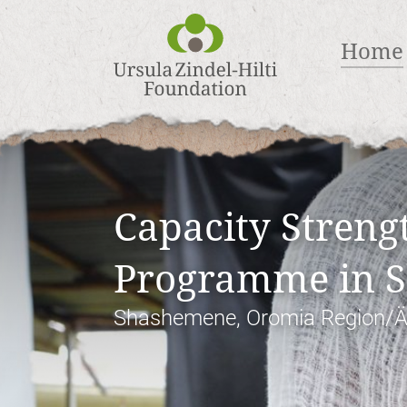
Home
Capacity Streng
Programme in 
Shashemene, Oromia Region/Ä